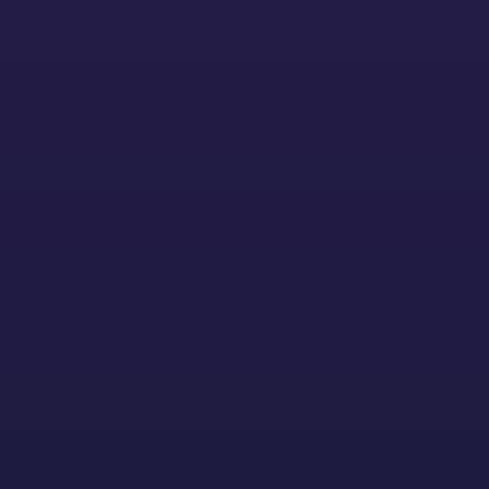
视觉文化研究
研究视觉元素在文化传播中的作用