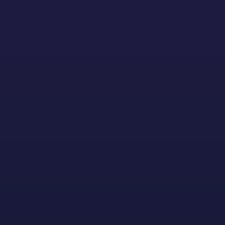
电子竞技
职业化游戏赛事，吸引全球观众