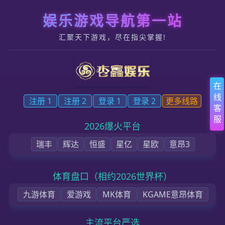
跳转到内容
杏鑫 - 会员平台中心 | 注册与你共享好时光
首页
企业介绍
公司快报
投资者关系
联络我们